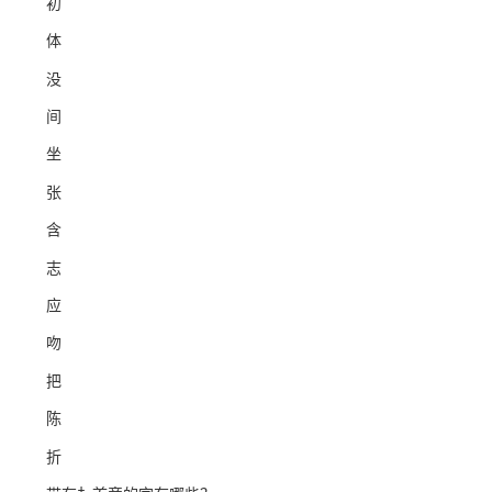
初
体
没
间
坐
张
含
志
应
吻
把
陈
折