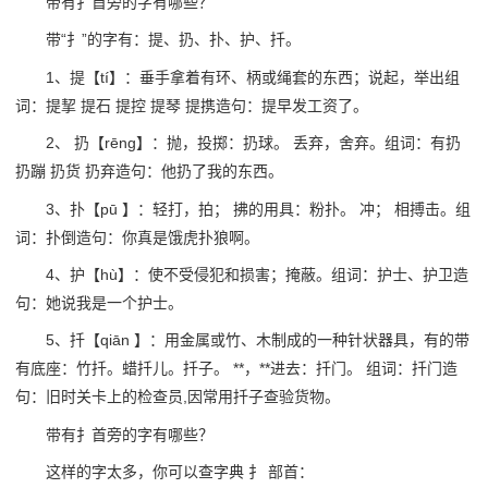
带有扌首旁的字有哪些？
带“扌”的字有：提、扔、扑、护、扦。
1、提【tí】：垂手拿着有环、柄或绳套的东西；说起，举出组
词：提挈 提石 提控 提琴 提携造句：提早发工资了。
2、 扔【rēng】：抛，投掷：扔球。 丢弃，舍弃。组词：有扔
扔蹦 扔货 扔弃造句：他扔了我的东西。
3、扑【pū 】：轻打，拍； 拂的用具：粉扑。 冲； 相搏击。组
词：扑倒造句：你真是饿虎扑狼啊。
4、护【hù】：使不受侵犯和损害；掩蔽。组词：护士、护卫造
句：她说我是一个护士。
5、扦【qiān 】：用金属或竹、木制成的一种针状器具，有的带
有底座：竹扦。蜡扦儿。扦子。 **，**进去：扦门。 组词：扦门造
句：旧时关卡上的检查员,因常用扦子查验货物。
带有扌首旁的字有哪些？
这样的字太多，你可以查字典 扌 部首：