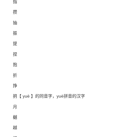
指
攒
抽
振
提
捏
抱
折
挣
抈【 yuè 】的同音字，yuè拼音的汉字
月
樾
越