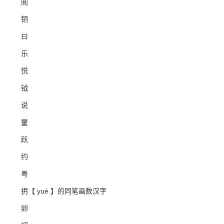
阅
钥
曰
乐
悦
钺
说
籰
跃
约
粤
抈【 yuè 】的同笔画数汉字
卵