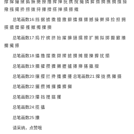
撑 撺 撮 撴 撝 撅 撧 撩 撸 撵 掸 抚 携 撹 擑 撛 摨 撍 撋 撨 撊 擛 撎
擏 摾 擖 挢 捞 拨 挦 撪 撜 撘 掸 撌 撔 撠
总笔画数16:挡 据 掳 擞 擅 撽 擗 擂 擓 擐 撼 操 擀 择 捡 担 拥
擌 擃 擝 擳 擭 擜 擉 擈 擙
总笔画数17:捣 拧 摈 挤 抬 擢 擤 擿 擩 擦 扩 搁 拟 掷 擫 擨 攁
擟 擮 攃
总笔画数18:攂 撸 摆 擞 撷 撵 摅 攅 摊 擸 擽 擵 扰 擶
总笔画数19:攌 攉 攒 攈 攋 攊 攎 攐 攑 攇 攍 攚
总笔画数20:攘 撄 拦 搀 攕 攗 攓 总笔画数21:撺 拢 携 攡 摄
总笔画数22:攦 攒 摊 攞 攟 攠 攧
总笔画数23:攥 挡 搅 攨 攫
总笔画数24:揽 攭
总笔画数25:攮
请采纳，点赞哦