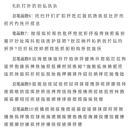
扎扒 打 扑 扔 扐 払 扏 扖
总笔画数6：托 扫 扦 扪 扩 扣 扞 扢 扛 扱 扤 扬 执 扙 扗 扜 扟
扨 扝 扚 扥 扦 扠 总
笔画数7：抛 扭 拟 抡 抠 抗 批 抔 抢 扰 折 抒 投 抟 抉 拒 扳 扮
报 抃 抄 扯 扽 抖 扼 扶 抚 护 技 把 ? 扻 抂 抐 扲 抋 扸 抁 扵 抎 抣
択 抍 ? 抸 扴 抏 抆 抑 抈 找 抵 抓 抝 抇 抅 抙 抌 抜 扷
总笔画数8:拈 拇 抿 抹 拢 拎 拧 拍 拚 抨 披 抪 拤 拑 拓 拦 拉 拘
拔 拌 抱 拨 拆 抻 抶 抽 担 抵 拂 拊 拐 拣 拗 ? 拁 拠 拡 抺 抩 抳 抷
抾 抭 抰 抯 抧 抮 抲 拞 拀 抬 拖 押 拥 择 拃 招 拄 抦 拝 拕 抛 曳 拙
总笔画数9:挺 挑 挞 拴 拭 拾 挖 挝 挦 挟 挜 拽 拶 挓 拼 挪 挠 持
按 挏 格 拱 挂 挥 挤 挢 拮 拷 挎 括 挡 挣 挋 挗 挒 挘 挔 捛 拰 挊 拪
挻 拹 捓 挧 挍 拻 拯 指 挀 挷 拺 拸 拵 挃 挕 挅 挆 挄 拫
总笔画数10:捝 捅 损 捎 挼 挽 捂 挹 振 捉 捘 挵 挟 捏 捋 捞 捌
捕 挫 捣 捍 换 捡 捄 局 捐 捃 捆 挨 捚 捁 捔 挳 挴 捒 挩 捜 捖 捤 捙
捑 挸 揤 挱 挮 捠 挬 捗 挿 捈 挰 捇 捀 捊 挭