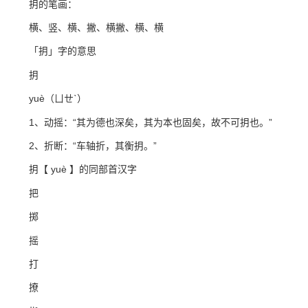
抈的笔画：
横、竖、横、撇、横撇、横、横
「抈」字的意思
抈
yuè（ㄩㄝˋ）
1、动摇：“其为德也深矣，其为本也固矣，故不可抈也。”
2、折断：“车轴折，其衡抈。”
抈【 yuè 】的同部首汉字
把
掷
摇
打
撩