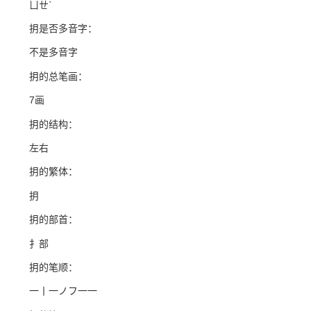
ㄩㄝˋ
抈是否多音字：
不是多音字
抈的总笔画：
7画
抈的结构：
左右
抈的繁体：
抈
抈的部首：
扌部
抈的笔顺：
一丨一ノフ一一