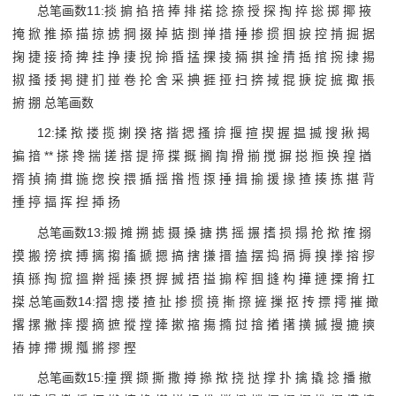
总笔画数11:掞 掮 掐 掊 捧 排 掿 捻 捺 授 探 掏 捽 捴 掷 揶 掖
掩 掀 推 掭 描 掠 掳 掆 掇 掉 掂 捯 掸 措 捶 掺 掼 掴 捩 控 掯 掘 据
掬 捷 接 掎 捭 挂 挣 捿 掜 掵 捪 掹 捰 掕 掚 掑 捦 掅 捳 捾 捥 捸 掦
掓 掻 捼 掲 揵 扪 掽 卷 抡 舍 采 捵 捱 挜 扫 捹 掝 掍 掶 掟 掋 掫 掁
捬 掤 总笔画数
12:揉 揿 搂 揽 揦 揆 揢 揩 揌 搔 揜 揠 揎 揳 握 揾 揻 搜 揪 揭
揙 揞 ** 搽 搀 揣 搓 搭 提 揥 揲 摡 搁 揈 搰 揃 搅 摒 搃 搄 换 揘 揂
揟 揁 揇 搑 揓 揔 揬 揋 揗 揺 揝 揯 揼 捶 揖 揄 援 掾 揸 揍 拣 揕 背
揰 揨 揊 挥 揑 揷 扬
总笔画数13:摋 摊 搠 摅 摄 搡 搪 携 摇 搌 搘 损 搨 抢 揿 搉 搦
摸 搬 搒 摈 搏 摛 搊 搐 搋 摁 搞 搳 搛 搢 搕 摆 捣 搹 搙 搝 搼 搈 摉
搷 搎 掏 搲 搵 擀 摇 搸 摂 搱 搣 捂 搤 搧 榨 掴 摓 构 撶 摙 搮 搚 扛
搩 总笔画数14:摺 摠 搂 揸 扯 掺 掼 摬 摲 摖 摌 摷 抠 抟 摽 摴 摧 撖
撂 摞 撇 摔 撄 摘 摭 摐 摚 撁 摗 摍 摥 撱 挝 摿 撯 擆 撗 摵 摱 摝 摤
摏 摢 摕 摫 摦 摪 摎 摼
总笔画数15:撞 撰 撷 撕 撒 撙 撡 揿 挠 挞 撑 扑 擒 撬 捻 播 撤