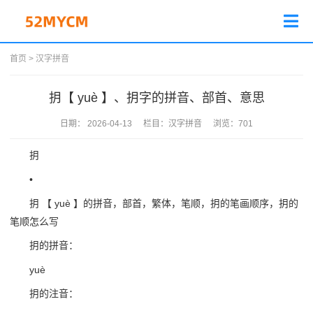
首页
>
汉字拼音
抈【 yuè 】、抈字的拼音、部首、意思
日期：
2026-04-13
栏目：
汉字拼音
浏览：
701
抈
•
抈 【 yuè 】的拼音，部首，繁体，笔顺，抈的笔画顺序，抈的
笔顺怎么写
抈的拼音：
yuè
抈的注音：