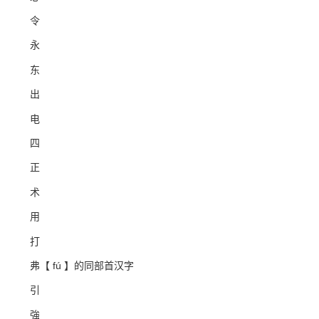
令
永
东
出
电
四
正
术
用
打
弗【 fú 】的同部首汉字
引
強