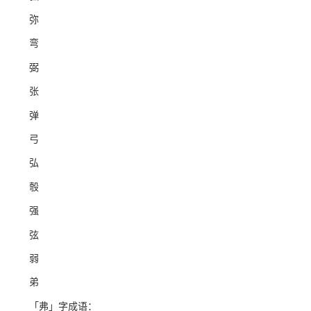
弥
弯
弼
张
弹
弓
弘
彀
强
弦
弱
弟
「弗」字成语：