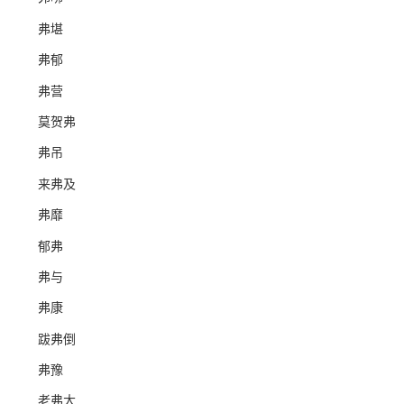
弗堪
弗郁
弗营
莫贺弗
弗吊
来弗及
弗靡
郁弗
弗与
弗康
跋弗倒
弗豫
老弗大