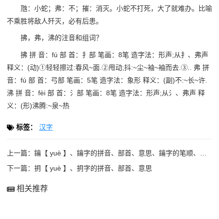
虺：小蛇；弗：不；摧：消灭。小蛇不打死，大了就难办。比喻
不乘胜将敌人歼灭，必有后患。
拂，弗，沸的注音和组词？
拂 拼 音：fú 部 首：扌部 笔画：8笔 造字法：形声;从扌、弗声
释义：(动)①轻轻擦过:春风~面.②甩动;抖:~尘~袖~袖而去.③.. 弗 拼
音：fú 部 首：弓部 笔画：5笔 造字法：象形 释义：(副)不:~长~许.
沸 拼 音：fèi 部 首：氵部 笔画：8笔 造字法：形声;从氵、弗声 释
义：(形)沸腾:~泉~热
标签：
汉字
上一篇：
鑰【 yuè 】、鑰字的拼音、部首、意思、鑰字的笔顺、笔画顺
下一篇：
抈【 yuè 】、抈字的拼音、部首、意思
相关推荐