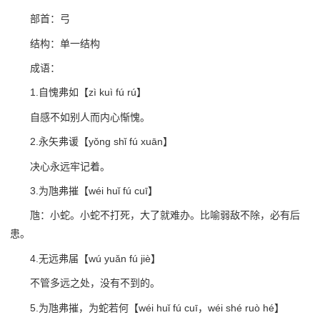
部首：弓
结构：单一结构
成语：
1.自愧弗如【zì kuì fú rú】
自感不如别人而内心惭愧。
2.永矢弗谖【yǒng shǐ fú xuān】
决心永远牢记着。
3.为虺弗摧【wéi huǐ fú cuī】
虺：小蛇。小蛇不打死，大了就难办。比喻弱敌不除，必有后
患。
4.无远弗届【wú yuǎn fú jiè】
不管多远之处，没有不到的。
5.为虺弗摧，为蛇若何【wéi huǐ fú cuī，wéi shé ruò hé】