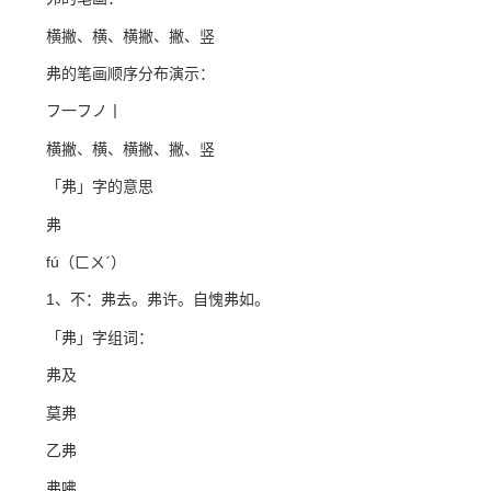
横撇、横、横撇、撇、竖
弗的笔画顺序分布演示：
フ一フノ丨
横撇、横、横撇、撇、竖
「弗」字的意思
弗
fú（ㄈㄨˊ）
1、不：弗去。弗许。自愧弗如。
「弗」字组词：
弗及
莫弗
乙弗
弗咈