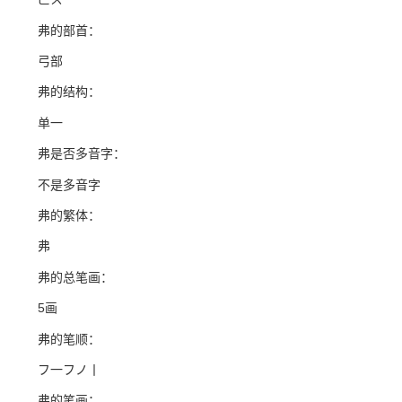
弗的部首：
弓部
弗的结构：
单一
弗是否多音字：
不是多音字
弗的繁体：
弗
弗的总笔画：
5画
弗的笔顺：
フ一フノ丨
弗的笔画：