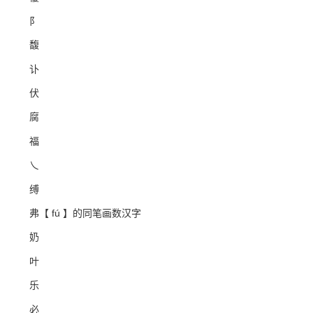
阝
馥
讣
伏
腐
福
乀
缚
弗【 fú 】的同笔画数汉字
奶
叶
乐
必