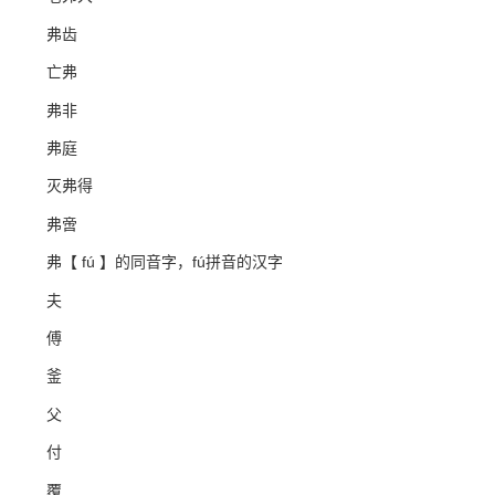
弗齿
亡弗
弗非
弗庭
灭弗得
弗啻
弗【 fú 】的同音字，fú拼音的汉字
夫
傅
釜
父
付
覆