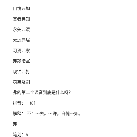
自愧弗如
言者弗知
永矢弗谖
无远弗届
习焉弗察
弗欺暗室
现钟弗打
罚弗及嗣
弗的第二个读音到底是什么呀？
拼音：［fú］
解释： 不：～去。～许。自愧～如。
弗
笔划：5