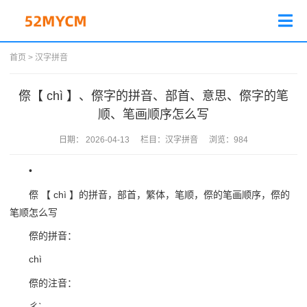
首页
>
汉字拼音
傺【 chì 】、傺字的拼音、部首、意思、傺字的笔
顺、笔画顺序怎么写
日期：
2026-04-13
栏目：
汉字拼音
浏览：
984
•
傺 【 chì 】的拼音，部首，繁体，笔顺，傺的笔画顺序，傺的
笔顺怎么写
傺的拼音：
chì
傺的注音：
ㄔˋ