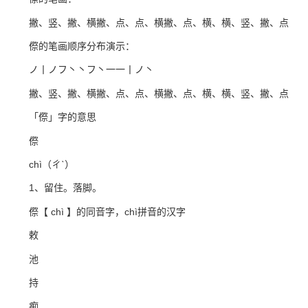
撇、竖、撇、横撇、点、点、横撇、点、横、横、竖、撇、点
傺的笔画顺序分布演示：
ノ丨ノフ丶丶フ丶一一丨ノ丶
撇、竖、撇、横撇、点、点、横撇、点、横、横、竖、撇、点
「傺」字的意思
傺
chì（ㄔˋ）
1、留住。落脚。
傺【 chì 】的同音字，chì拼音的汉字
敕
池
持
痴