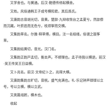
又学舍也。与黉通。后汉·鲍德传修起横舍。
又姓。风俗通韩王子成号横阳君，其后爲氏。
又唐韵古音胡光切，音黄。楚辞·九辩收恢台之孟夏兮，然欿傺
而沉藏。叶菸邑而无色兮，枝烦挐而交横。
又集韵草名。尔雅·释草傅，横目。注一名结缕。俗谓之鼓筝
草。
又集韵姑黄切，音光。汉门名。
又集韵正韵戸孟切，衡去声。不顺理也。孟子待我以横逆。前汉
·吴王传吴王日益横。
又卜兆名。前汉·文帝纪卜之，兆得大横。
又唐韵集韵古旷切，音桄。盛气充满也。礼·乐记钟声铿铿以立
号，号以立横，横以立武。
又类篇俎跗，横木也。
收起