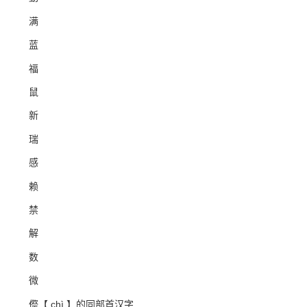
满
蓝
福
鼠
新
瑞
感
赖
禁
解
数
微
傺【 chì 】的同部首汉字