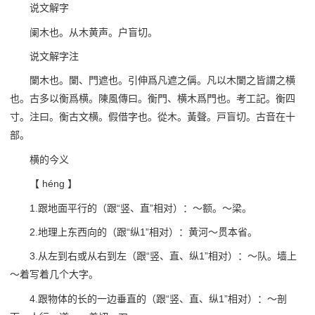
说文解字
阑木也。从木黄声。户盲切。
说文解字注
闌木也。闌、門遮也。引伸爲凡遮之偁。凡以木闌之皆謂之横
也。古多以衡爲横。陳風傳曰。衡門、横木爲門也。考工記。衡四
寸。注曰。衡古文横。假借字也。從木。黃聲。戸盲切。古音在十
部。
横的今义
【 héng 】
1.跟地面平行的（跟“竖、直”相对）：～额。～梁。
2.地理上东西向的（跟“纵1”相对）：黄河～贯本省。
3.从左到右或从右到左（跟“竖、直、纵1”相对）：～队。墙上
～着写着几个大字。
4.跟物体的长的一边垂直的（跟“竖、直、纵1”相对）：～剖