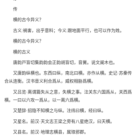
传
横的古今异义？
古义:祸害，出乎意料；今义:跟地面平行，也可以作为姓。
横的古今异义？
横的古义
唐韵戸盲切集韵韵会正韵胡盲切，音黉。说文阑木也。
又唐韵纵横也。东西曰纵，南北曰横。亦作从横。史记·苏秦传
合从连衡。汉书音义利合爲从，威权相胁爲横。
又吕览·离谓篇失从之意，失横之事。注关东六国爲从，关西爲
横。一曰以六攻一爲从，以一离六爲横。
又楚辞·招隐不知横之与纵。注纬曰横，经曰纵。
又星名。前汉·天文志王梁之旁有八星绝汉，曰天横。
又县名。前汉·地理志横县，属琅邪郡。