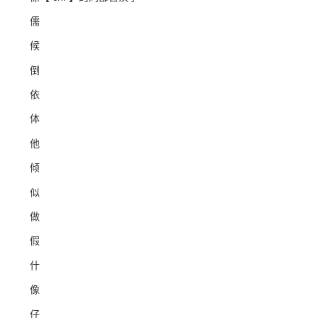
儒
候
倒
依
体
他
倾
似
做
假
什
像
仔