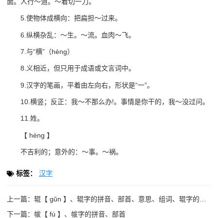
面。人行～道。～着切一刀。
5.使物体成横向：把扁担～过来。
6.纵横杂乱：～生。～流。血肉～飞。
7.与“横”（hèng）
8.义相近，但只用于成语或文言词中。
9.汉字的笔画，平着由左向右，形状是“一”。
10.横竖；反正：我～不那么办!。事情是你干的，我～没过问。
11.姓。
【 hèng 】
不吉利的；意外的：～事。～祸。
标签：
汉字
上一篇：
辊【 gǔn 】、辊字的拼音、部首、意思、组词、辊字的笔顺、
下一篇：
帗【 fú 】、帗字的拼音、部首