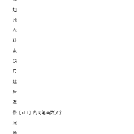
翅
驰
赤
耻
蚩
鸱
尺
魑
斥
迟
傺【 chì 】的同笔画数汉字
照
勤