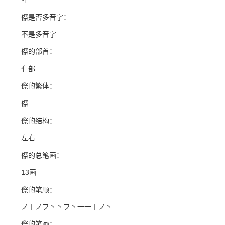
傺是否多音字：
不是多音字
傺的部首：
亻部
傺的繁体：
傺
傺的结构：
左右
傺的总笔画：
13画
傺的笔顺：
ノ丨ノフ丶丶フ丶一一丨ノ丶
傺的笔画：