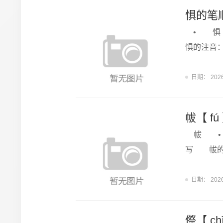
惧的笔
• 惧 
惧的注音
日期：
202
帗【 f
帗 • 
写 帗的
日期：
202
傺【 c