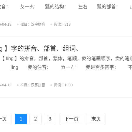
音： ㄆ一ㄠˊ 瓢的结构： 左右 瓢的部首： 
6-04-13
栏目：
汉字拼音
阅读：818
íng 】字的拼音、部首、组词、
【 líng 】的拼音，部首，繁体，笔顺，夌的笔画顺序，夌
： líng 夌的注音： ㄌ一ㄥˊ 夌是否多音字： 
6-04-13
栏目：
汉字拼音
阅读：1000
一页
1
2
3
下一页
末页