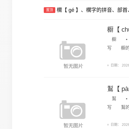
櫊【 gé 】、櫊字的拼音、部
置顶
櫉【 c
櫉 • 
写 櫉的
日期：
202
鵥【 p
鵥 • 
写 鵥的
日期：
202