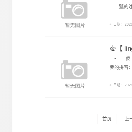
瓢的注
日期：
202
夌【 l
• 夌 
夌的拼音
日期：
202
首页
上