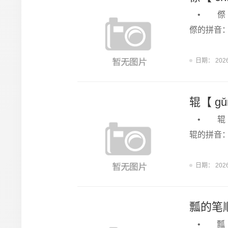
• 傺 
傺的拼音
日期：
202
辊【 g
• 辊 
辊的拼音
日期：
202
瓢的笔
• 瓢 【