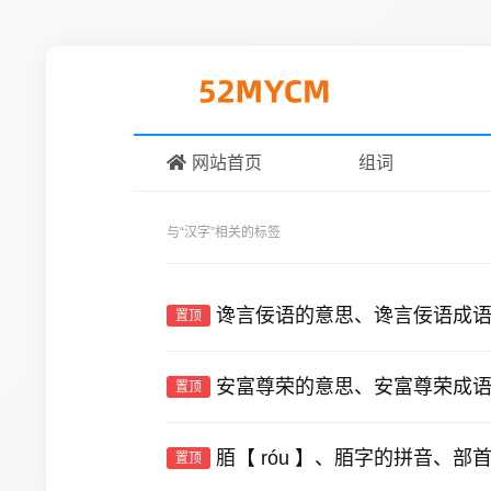
网站首页
组词
与
“汉字”
相关的标签
谗言佞语的意思、谗言佞语成
置顶
安富尊荣的意思、安富尊荣成
置顶
脜【 róu 】、脜字的拼音、部
置顶