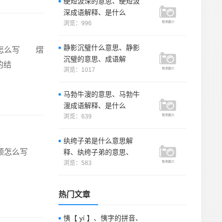
绠短汲深的意思、绠短汲
深成语解释、是什么
浏览：996
静影沉璧什么意思、静影
顺怎么写 熠
沉璧的意思、成语解
的结
浏览：1017
马勃牛溲的意思、马勃牛
溲成语解释、是什么
浏览：639
纨绔子弟是什么意思解
的笔顺怎么写
释、纨绔子弟的意思、
浏览：583
热门文章
恞【 yí 】、恞字的拼音、