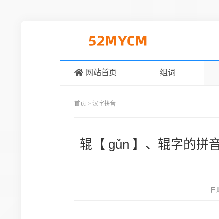
网站首页
组词
首页
>
汉字拼音
辊【 gǔn 】、辊字
日