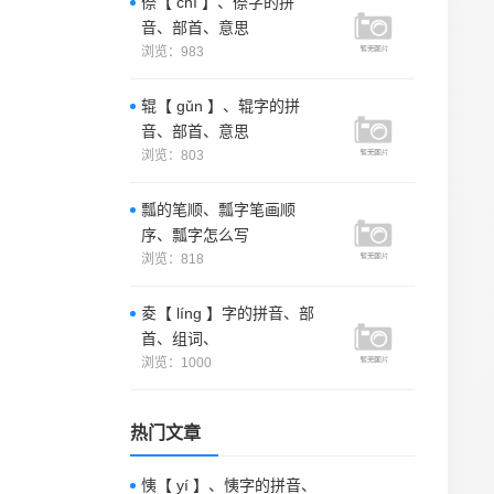
傺【 chì 】、傺字的拼
音、部首、意思
浏览：983
辊【 gǔn 】、辊字的拼
音、部首、意思
浏览：803
瓢的笔顺、瓢字笔画顺
序、瓢字怎么写
浏览：818
夌【 líng 】字的拼音、部
首、组词、
浏览：1000
热门文章
恞【 yí 】、恞字的拼音、