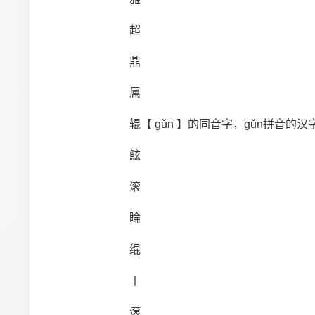
超
鼎
属
辊【 gǔn 】的同音字，gǔn拼音的汉
鮌
滚
睔
绲
丨
滾