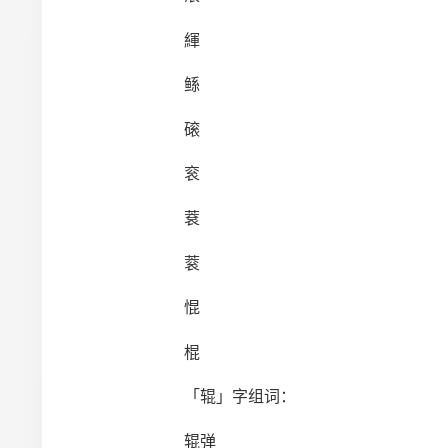
緷
鲧
磙
衮
蔉
蓘
惃
棍
「辊」字组词：
辊弹