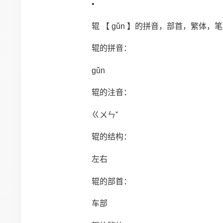
•
辊 【 gǔn 】的拼音，部首，繁体，
辊的拼音：
gǔn
辊的注音：
ㄍㄨㄣˇ
辊的结构：
左右
辊的部首：
车部