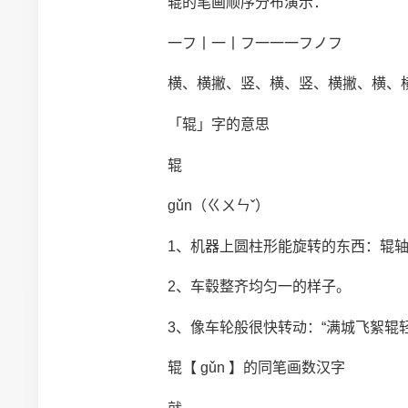
辊的笔画顺序分布演示：
一フ丨一丨フ一一一フノフ
横、横撇、竖、横、竖、横撇、横、横
「辊」字的意思
辊
gǔn（ㄍㄨㄣˇ）
1、机器上圆柱形能旋转的东西：辊轴
2、车毂整齐均匀一的样子。
3、像车轮般很快转动：“满城飞絮辊轻
辊【 gǔn 】的同笔画数汉字