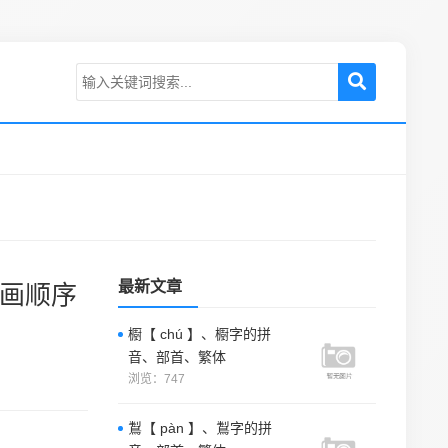
最新文章
笔画顺序
櫉【 chú 】、櫉字的拼
音、部首、繁体
浏览：747
鵥【 pàn 】、鵥字的拼