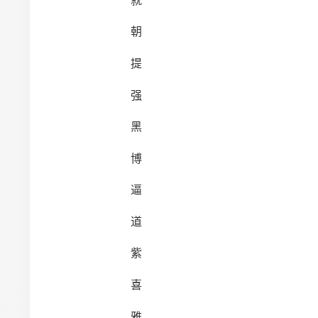
就
朝
提
强
黑
博
逼
道
紫
喜
雅