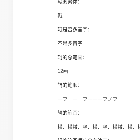
辊的繁体：
輥
辊是否多音字：
不是多音字
辊的总笔画：
12画
辊的笔顺：
一フ丨一丨フ一一一フノフ
辊的笔画：
横、横撇、竖、横、竖、横撇、横、横