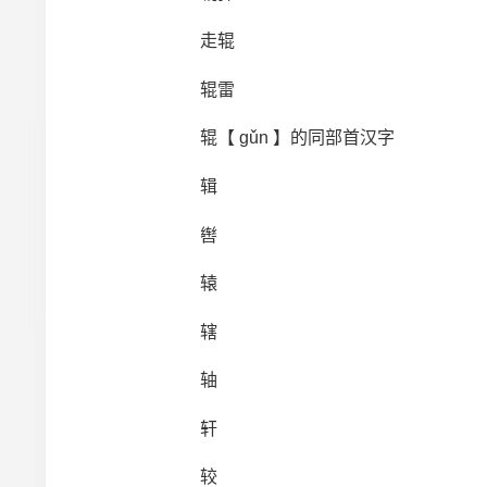
走辊
辊雷
辊【 gǔn 】的同部首汉字
辑
辔
辕
辖
轴
轩
较