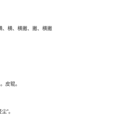
、横、横撇、撇、横撇
。皮辊。
尘”。