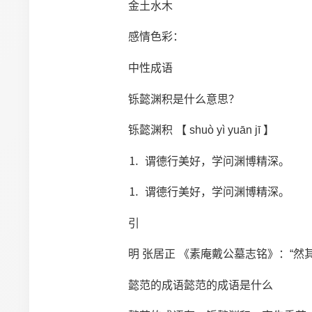
金土水木
感情色彩：
中性成语
铄懿渊积是什么意思？
铄懿渊积 【 shuò yì yuān jī 】
⒈ 谓德行美好，学问渊博精深。
⒈ 谓德行美好，学问渊博精深。
引
明 张居正 《素庵戴公墓志铭》：“然其
懿范的成语懿范的成语是什么