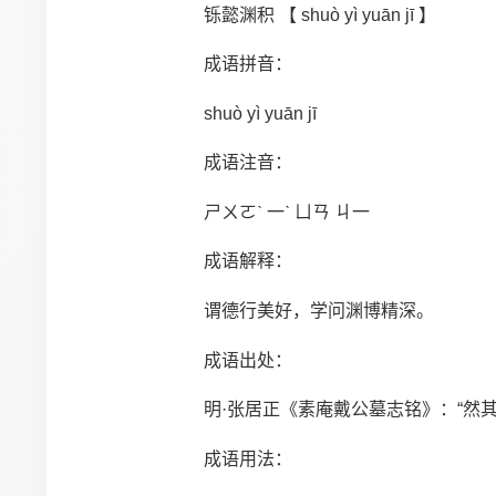
铄懿渊积 【 shuò yì yuān jī 】
成语拼音：
shuò yì yuān jī
成语注音：
ㄕㄨㄛˋ 一ˋ ㄩㄢ ㄐ一
成语解释：
谓德行美好，学问渊博精深。
成语出处：
明·张居正《素庵戴公墓志铭》：“然其
成语用法：