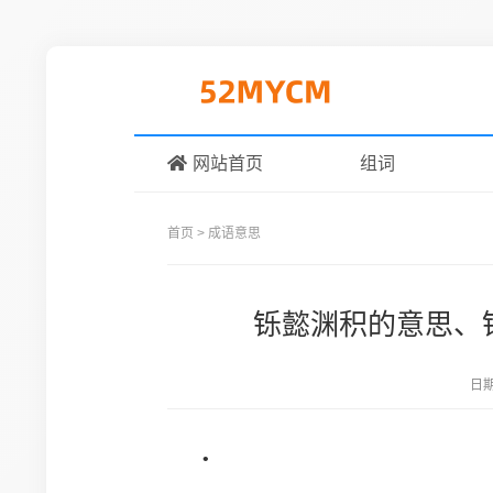
网站首页
组词
首页
>
成语意思
铄懿渊积的意思、
日
•