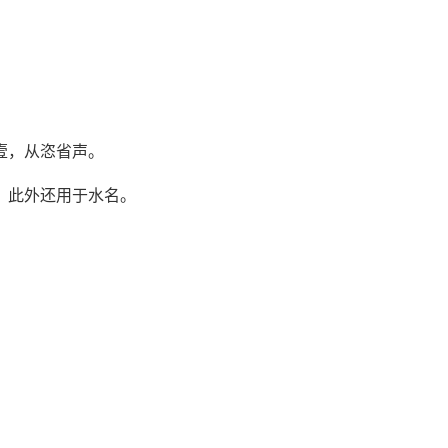
，从恣省声。
此外还用于水名。