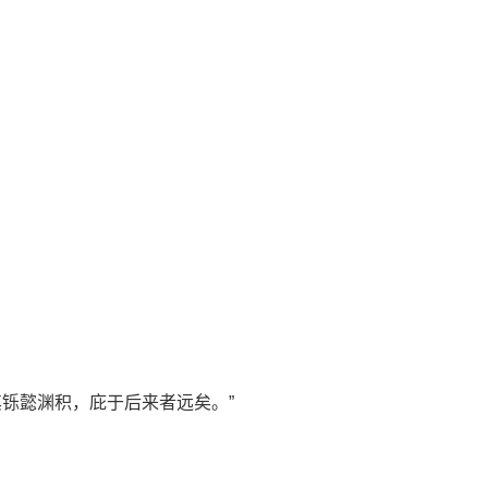
铄懿渊积，庇于后来者远矣。”