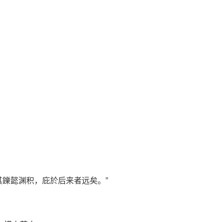
鑠懿渊积，庇於后来者远矣。”