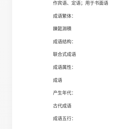
作宾语、定语；用于书面语
成语繁体：
鑠懿淵積
成语结构：
联合式成语
成语属性：
成语
产生年代：
古代成语
成语五行：