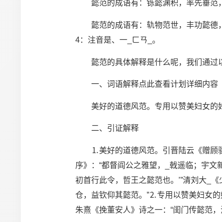
懿范的成语有：铄懿渊积，率先垂范
懿范的成语有：轨物范世，丰功懿德，模山范
4：注音是、一_ㄈㄢ_。
懿范的具体解释是什么呢，我们通过以
一、词语解释点此查看计划详细内容
美好的道德风范。专用以赞美妇女的
二、引证解释
⒈美好的道德风范。引晋陆云《赠顾骠骑
序》：“都督阎公之雅望，_戟遥临；宇文新
初首行此令，哲王之懿范也。’”清刘大_
仓，益钦仰其懿范。”⒉专用以赞美妇女的
朱熹《挽董安人》诗之一：“闺门传懿范，