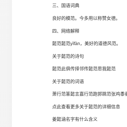
三、国语词典
良好的模范。今多用以称赞女德。
四、网络解释
懿范懿范yìfàn，美好的道德风范。
关于懿范的诗句
懿范此俱传择邻传懿范思我懿范
关于懿范的词语
萧行范篆懿言嘉行范跑郭跳范张鸡黍垂
点此查看更多关于懿范的详细信息
姜懿涵名字有什么含义