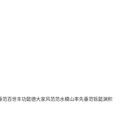
范百世丰功懿德大家风范范水模山率先垂范铄懿渊积