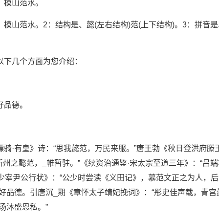
，模山范水。
水。2：结构是、懿(左右结构)范(上下结构)。3：拼音是、y
下几个方面为您介绍：
好品德。
·有皇》诗：“思我懿范，万民来服。”唐王勃《秋日登洪府滕
州之懿范，_帷暂驻。”《续资治通鉴·宋太宗至道三年》：“吕端
《少宰尹公行状》：“公少时尝读《义田记》，慕范文正之为人，
好品德。引唐沉_期《章怀太子靖妃挽词》：“彤史佳声载，青宫
汤沐盛恩私。”